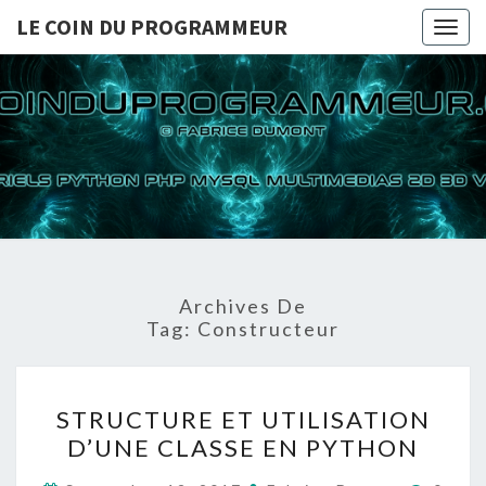
LE COIN DU PROGRAMMEUR
Togg
navig
LE COI
TUTORIELS
PYTHON PHP
MYSQL
PROGRA
MULTIMEDIAS
2D 3D VIDEOS
Archives De
Tag:
Constructeur
STRUCTURE
STRUCTURE ET UTILISATION
ET
D’UNE CLASSE EN PYTHON
UTILISATION
D’UNE
Comme