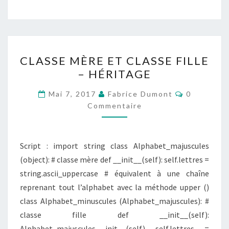
CLASSE
CLASSE MÈRE ET CLASSE FILLE
MÈRE
– HÉRITAGE
ET
CLASSE
Commentai
Mai 7, 2017
Fabrice Dumont
0
FILLE
Commentaire
–
HÉRITAGE
Script : import string class Alphabet_majuscules
(object): # classe mère def __init__(self): self.lettres =
string.ascii_uppercase # équivalent à une chaîne
reprenant tout l’alphabet avec la méthode upper ()
class Alphabet_minuscules (Alphabet_majuscules): #
classe fille def __init__(self):
Alphabet_majuscules.__init__(self) self.lettres =