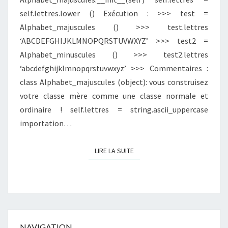
self.lettres.lower () Exécution : >>> test =
Alphabet_majuscules () >>> test.lettres
‘ABCDEFGHIJKLMNOPQRSTUVWXYZ’ >>> test2 =
Alphabet_minuscules () >>> test2.lettres
‘abcdefghijklmnopqrstuvwxyz’ >>> Commentaires :
class Alphabet_majuscules (object): vous construisez
votre classe mère comme une classe normale et
ordinaire ! self.lettres = string.ascii_uppercase
importation…
LIRE LA SUITE
LIRE LA SUITE
NAVIGATION