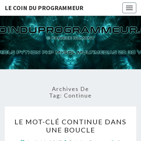
LE COIN DU PROGRAMMEUR
Togg
navig
LE COI
TUTORIELS
PYTHON PHP
MYSQL
PROGRA
MULTIMEDIAS
2D 3D VIDEOS
Archives De
Tag:
Continue
LE
LE MOT-CLÉ CONTINUE DANS
MOT-
UNE BOUCLE
CLÉ
CONTINUE
Commenta