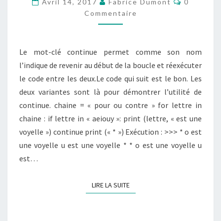
Avril 14, 2017
Fabrice Dumont
0
DANS
Commentaire
UNE
BOUCLE
Le mot-clé continue permet comme son nom
l’indique de revenir au début de la boucle et réexécuter
le code entre les deux.Le code qui suit est le bon. Les
deux variantes sont là pour démontrer l’utilité de
continue. chaine = « pour ou contre » for lettre in
chaine : if lettre in « aeiouy »: print (lettre, « est une
voyelle ») continue print (« * ») Exécution : >>> * o est
une voyelle u est une voyelle * * o est une voyelle u
est…
LIRE LA SUITE
LIRE LA SUITE