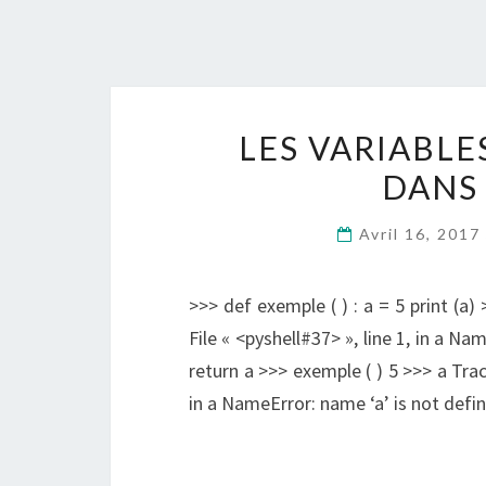
LES VARIABLE
DANS
Avril 16, 2017
>>> def exemple ( ) : a = 5 print (a)
File « <pyshell#37> », line 1, in a Na
return a >>> exemple ( ) 5 >>> a Trace
in a NameError: name ‘a’ is not defi