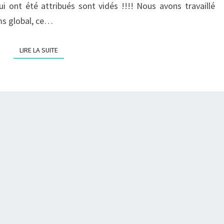
i ont été attribués sont vidés !!!! Nous avons travaillé
NOMS
ms global, ce…
GLOBAL
ET
LIRE LA SUITE
LIRE LA SUITE
LOCAL