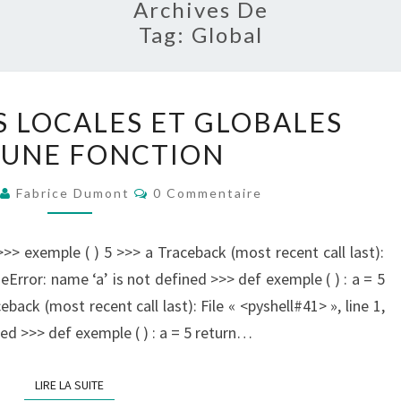
Archives De
Tag:
Global
LES
S LOCALES ET GLOBALES
VARIABLES
 UNE FONCTION
LOCALES
ET
Commentaires
Fabrice Dumont
0 Commentaire
GLOBALES
DANS
 >>> exemple ( ) 5 >>> a Traceback (most recent call last):
UNE
meError: name ‘a’ is not defined >>> def exemple ( ) : a = 5
FONCTION
back (most recent call last): File « <pyshell#41> », line 1,
ned >>> def exemple ( ) : a = 5 return…
LIRE LA SUITE
LIRE LA SUITE