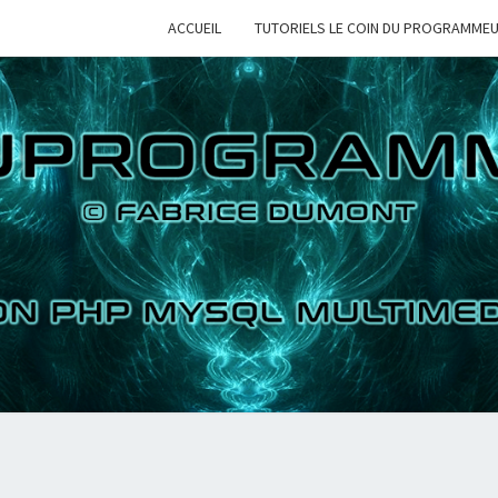
ACCUEIL
TUTORIELS LE COIN DU PROGRAMME
LE 
TUTORIELS
PYTHON PHP
MYSQL
MULTIMEDIAS
PROG
2D 3D
VIDEOS