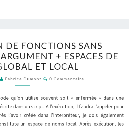
LA
N DE FONCTIONS SANS
CRÉATION
ARGUMENT + ESPACES DE
DE
LOBAL ET LOCAL
FONCTIONS
SANS
Commentaires
Fabrice Dumont
0 Commentaire
PARAMÈTRE
OU
 code qu’on utilise souvent soit « enfermée » dans une
ARGUMENT
crite dans un script. A l’exécution, il faudra l’appeler pour
+
ès l’avoir créée dans l’interpréteur, je dois également
ESPACES
constitute un espace de noms local. Après exécution, les
DE