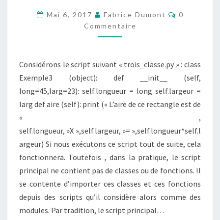
D’UNE
Commentai
Mai 6, 2017
Fabrice Dumont
0
CLASSE
Commentaire
QUE
L’ON
Considérons le script suivant « trois_classe.py » : class
VIENT
Exemple3 (object): def __init__ (self,
DE
long=45,larg=23): self.longueur = long self.largeur =
CRÉER
larg def aire (self): print (« L’aire de ce rectangle est de
« ,
self.longueur, »X »,self.largeur, »= »,self.longueur*self.l
argeur) Si nous exécutons ce script tout de suite, cela
fonctionnera. Toutefois , dans la pratique, le script
principal ne contient pas de classes ou de fonctions. Il
se contente d’importer ces classes et ces fonctions
depuis des scripts qu’il considère alors comme des
modules. Par tradition, le script principal…