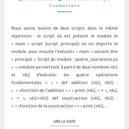
IMPORTATION
Commentaire
Nous avons besoin de deux scripts dans le même
répertoire : le script où est présent le module le
« main » script (script principal) où on importe le
module pour ensuite l’exécuter. « main » voulant dire
« principal ». Script du module : quatre_operations.py
« » »module permettant à partir de deux nombres nb1
et nb2 d’exécuter les quatre opérations
fondamentales » » » def addition (nb1, nb2) :
« » »fonction de l’addition » » » print (nb1, « + », nb2,
« = », nb1+nb2) def soustraction (nb1, nb2) :
« » »fonction de la soustraction » » » print (nb1,…
LIRE LA SUITE
LIRE LA SUITE