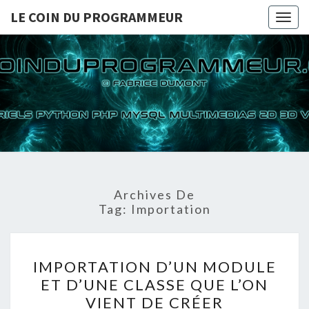
LE COIN DU PROGRAMMEUR
Togg
navig
LE COI
TUTORIELS
PYTHON PHP
MYSQL
PROGRA
MULTIMEDIAS
2D 3D VIDEOS
Archives De
Tag:
Importation
IMPORTATION
IMPORTATION D’UN MODULE
D’UN
ET D’UNE CLASSE QUE L’ON
MODULE
VIENT DE CRÉER
ET