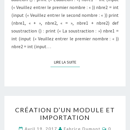
(« Veuillez entrer le premier nombre : « )) nbre2 = int
(input (« Veuillez entrer le second nombre : « )) print
(nbre1, « + », nbre2, « = », nbre1 + nbre2) def
soustraction () : print (« La soustraction : ») nbre1 =
int (input (« Veuillez entrer le premier nombre : « ))
nbre2 = int (input…
LIRE LA SUITE
LIRE LA SUITE
CRÉATION
CRÉATION D’UN MODULE ET
D’UN
IMPORTATION
MODULE
ET
Commenta
Avril 19, 2017
Fabrice Dumont
0