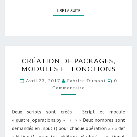
LIRE LA SUITE
LIRE LA SUITE
CRÉATION
CRÉATION DE PACKAGES,
DE
MODULES ET FONCTIONS
PACKAGES,
MODULES
Commenta
Avril 23, 2017
Fabrice Dumont
0
ET
Commentaire
FONCTIONS
Deux scripts sont créés : Script et module
« quatre_operations.py » : « » » Deux nombres sont
demandés en input () pour chaque opération » » » def
addition () : print (« L’addition : ») nbre1 = int (input