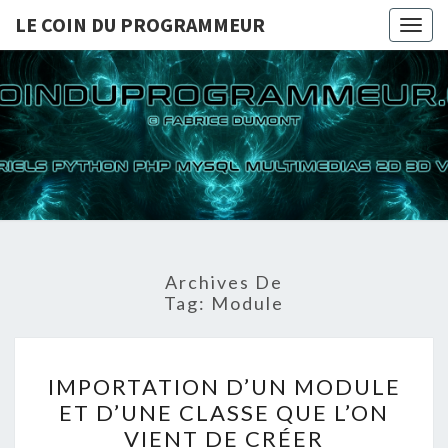
LE COIN DU PROGRAMMEUR
Togg
navig
LE COI
TUTORIELS
PYTHON PHP
MYSQL
PROGRA
MULTIMEDIAS
2D 3D VIDEOS
Archives De
Tag:
Module
IMPORTATION
IMPORTATION D’UN MODULE
D’UN
ET D’UNE CLASSE QUE L’ON
MODULE
VIENT DE CRÉER
ET