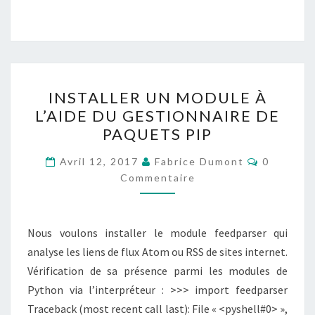
INSTALLER
INSTALLER UN MODULE À
UN
L’AIDE DU GESTIONNAIRE DE
MODULE
PAQUETS PIP
À
L’AIDE
Commenta
Avril 12, 2017
Fabrice Dumont
0
DU
Commentaire
GESTIONNAIRE
DE
Nous voulons installer le module feedparser qui
PAQUETS
analyse les liens de flux Atom ou RSS de sites internet.
PIP
Vérification de sa présence parmi les modules de
Python via l’interpréteur : >>> import feedparser
Traceback (most recent call last): File « <pyshell#0> »,