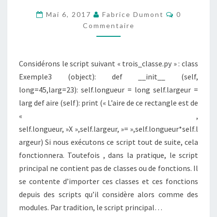
D’UNE
Commentai
Mai 6, 2017
Fabrice Dumont
0
CLASSE
Commentaire
QUE
L’ON
Considérons le script suivant « trois_classe.py » : class
VIENT
Exemple3 (object): def __init__ (self,
DE
long=45,larg=23): self.longueur = long self.largeur =
CRÉER
larg def aire (self): print (« L’aire de ce rectangle est de
« ,
self.longueur, »X »,self.largeur, »= »,self.longueur*self.l
argeur) Si nous exécutons ce script tout de suite, cela
fonctionnera. Toutefois , dans la pratique, le script
principal ne contient pas de classes ou de fonctions. Il
se contente d’importer ces classes et ces fonctions
depuis des scripts qu’il considère alors comme des
modules. Par tradition, le script principal…