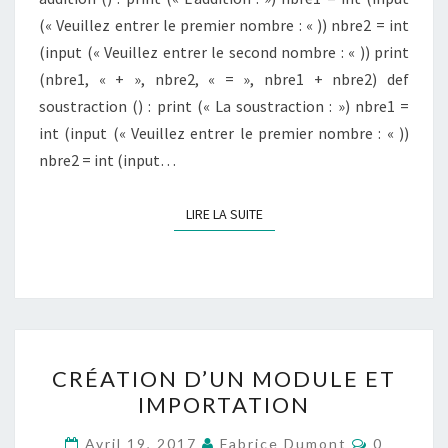
(« Veuillez entrer le premier nombre : « )) nbre2 = int
(input (« Veuillez entrer le second nombre : « )) print
(nbre1, « + », nbre2, « = », nbre1 + nbre2) def
soustraction () : print (« La soustraction : ») nbre1 =
int (input (« Veuillez entrer le premier nombre : « ))
nbre2 = int (input…
LIRE LA SUITE
LIRE LA SUITE
CRÉATION
CRÉATION D’UN MODULE ET
D’UN
IMPORTATION
MODULE
ET
Commenta
Avril 19, 2017
Fabrice Dumont
0