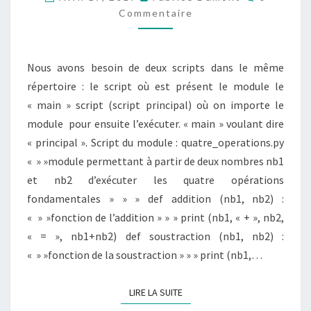
IMPORTATION
Commentaire
Nous avons besoin de deux scripts dans le même
répertoire : le script où est présent le module le
« main » script (script principal) où on importe le
module pour ensuite l’exécuter. « main » voulant dire
« principal ». Script du module : quatre_operations.py
« » »module permettant à partir de deux nombres nb1
et nb2 d’exécuter les quatre opérations
fondamentales » » » def addition (nb1, nb2) :
« » »fonction de l’addition » » » print (nb1, « + », nb2,
« = », nb1+nb2) def soustraction (nb1, nb2) :
« » »fonction de la soustraction » » » print (nb1,…
LIRE LA SUITE
LIRE LA SUITE