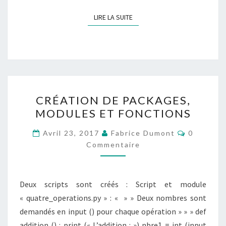
LIRE LA SUITE
LIRE LA SUITE
CRÉATION
CRÉATION DE PACKAGES,
DE
MODULES ET FONCTIONS
PACKAGES,
MODULES
Commenta
Avril 23, 2017
Fabrice Dumont
0
ET
Commentaire
FONCTIONS
Deux scripts sont créés : Script et module
« quatre_operations.py » : « » » Deux nombres sont
demandés en input () pour chaque opération » » » def
addition () : print (« L’addition : ») nbre1 = int (input