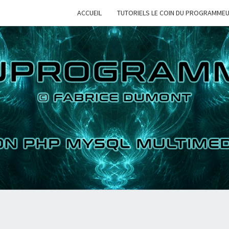
ACCUEIL
TUTORIELS LE COIN DU PROGRAMME
LE 
TUTORIELS
PYTHON PHP
MYSQL
MULTIMEDIAS
PROG
2D 3D
VIDEOS