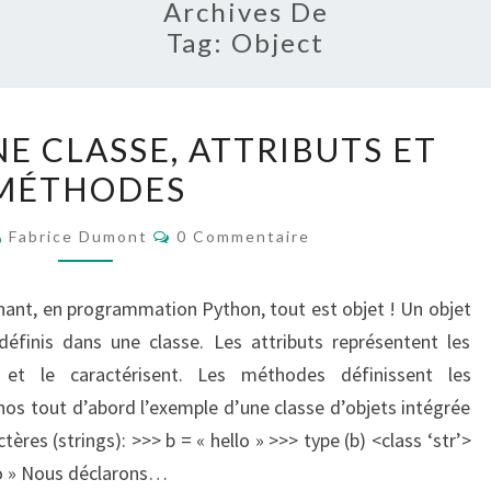
Archives De
Tag:
Object
CRÉATION
E CLASSE, ATTRIBUTS ET
D’UNE
MÉTHODES
CLASSE,
ATTRIBUTS
Commentaires
Fabrice Dumont
0 Commentaire
ET
MÉTHODES
ant, en programmation Python, tout est objet ! Un objet
éfinis dans une classe. Les attributs représentent les
 et le caractérisent. Les méthodes définissent les
s tout d’abord l’exemple d’une classe d’objets intégrée
ctères (strings): >>> b = « hello » >>> type (b) <class ‘str’>
llo » Nous déclarons…