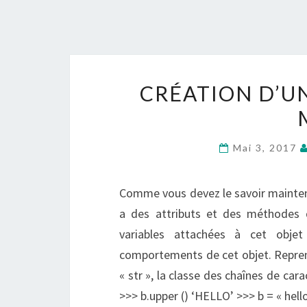
CRÉATION D’UN
Mai 3, 2017
Comme vous devez le savoir mainten
a des attributs et des méthodes d
variables attachées à cet objet
comportements de cet objet. Repreno
« str », la classe des chaînes de cara
>>> b.upper () ‘HELLO’ >>> b = « he