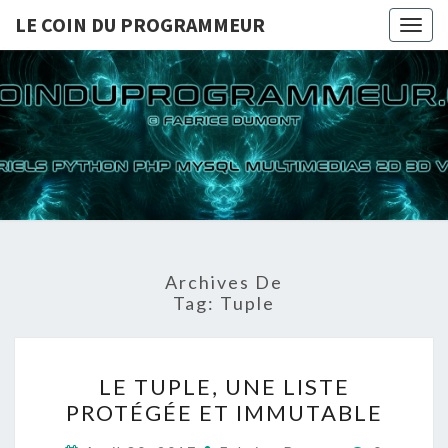
LE COIN DU PROGRAMMEUR
Togg
navig
LE COI
TUTORIELS
PYTHON PHP
MYSQL
PROGRA
MULTIMEDIAS
2D 3D VIDEOS
Archives De
Tag:
Tuple
LE
LE TUPLE, UNE LISTE
TUPLE,
PROTÉGÉE ET IMMUTABLE
UNE
LISTE
Commenta