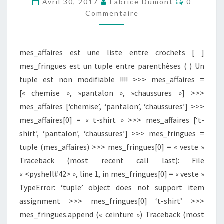
Avril 30, 2017
Fabrice Dumont
0
PROTÉGÉE
Commentaire
ET
IMMUTABLE
mes_affaires est une liste entre crochets [ ]
mes_fringues est un tuple entre parenthèses ( ) Un
tuple est non modifiable !!!! >>> mes_affaires =
[« chemise », »pantalon », »chaussures »] >>>
mes_affaires [‘chemise’, ‘pantalon’, ‘chaussures’] >>>
mes_affaires[0] = « t-shirt » >>> mes_affaires [‘t-
shirt’, ‘pantalon’, ‘chaussures’] >>> mes_fringues =
tuple (mes_affaires) >>> mes_fringues[0] = « veste »
Traceback (most recent call last): File
« <pyshell#42> », line 1, in mes_fringues[0] = « veste »
TypeError: ‘tuple’ object does not support item
assignment >>> mes_fringues[0] ‘t-shirt’ >>>
mes_fringues.append (« ceinture ») Traceback (most