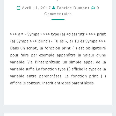
TYPE
Commenta
Avril 11, 2017
Fabrice Dumont
0
(
Commentaire
)
ET
>>> a = « Sympa » >>> type (a) <class ‘str’> >>> print
PRINT
(a) Sympa >>> print (« Tu es », a) Tu es Sympa >>>
(
Dans un script, la fonction print ( ) est obligatoire
)
pour faire par exemple apparaître la valeur d’une
variable. Via l’interpréteur, un simple appel de la
variable suffit. La fonction type ( ) affiche le type de la
variable entre parenthèses. La fonction print ( )
affiche le contenu inscrit entre ses parenthèses.