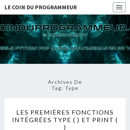
LE COIN DU PROGRAMMEUR
Togg
navig
LE COI
TUTORIELS
PYTHON PHP
MYSQL
PROGRA
MULTIMEDIAS
2D 3D VIDEOS
Archives De
Tag:
Type
LES
LES PREMIÈRES FONCTIONS
PREMIÈRES
INTÉGRÉES TYPE ( ) ET PRINT (
FONCTIONS
)
INTÉGRÉES