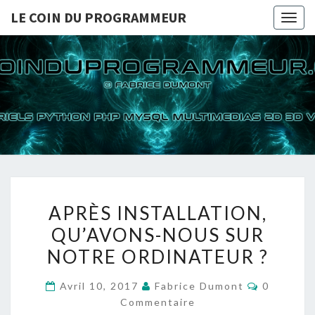
LE COIN DU PROGRAMMEUR
Togg
navig
LE COI
TUTORIELS
PYTHON PHP
MYSQL
PROGRA
MULTIMEDIAS
2D 3D VIDEOS
APRÈS
APRÈS INSTALLATION,
INSTALLATION,
QU’AVONS-NOUS SUR
QU’AVONS-
NOTRE ORDINATEUR ?
NOUS
SUR
Commenta
Avril 10, 2017
Fabrice Dumont
0
NOTRE
Commentaire
ORDINATEUR ?