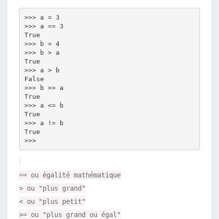
>>> a = 3

>>> a == 3

True

>>> b = 4

>>> b > a

True

>>> a > b

False

>>> b >= a

True

>>> a <= b 

True 

>>> a != b

True

== ou égalité mathématique
> ou "plus grand"
< ou "plus petit"
>= ou "plus grand ou égal"