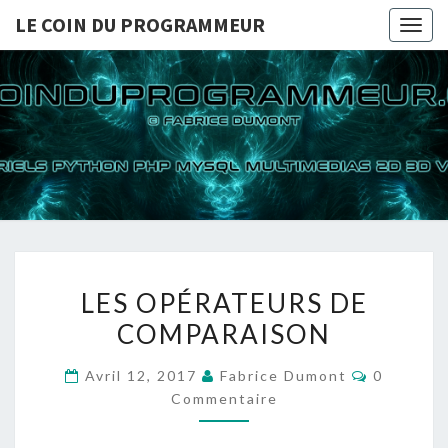
LE COIN DU PROGRAMMEUR
Togg
navig
LE COI
TUTORIELS
PYTHON PHP
MYSQL
PROGRA
MULTIMEDIAS
2D 3D VIDEOS
LES
LES OPÉRATEURS DE
OPÉRATEURS
COMPARAISON
DE
COMPARAISON
Commenta
Avril 12, 2017
Fabrice Dumont
0
Commentaire