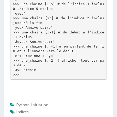
>>> une_chaine [1:5] # de l'indice 1 inclus 
à l'indice 5 exclus

'oyeu'

>>> une_chaine [2:] # de l'indice 2 inclus 
jusqu'à la fin

'yeux Anniversaire'

>>> une_chaine [:-1] # du début à l'indice 
-1 exclus

'Joyeux Anniversair'

>>> une_chaine [::-1] # en partant de la fi
n et à l'envers vers le début

'eriasrevinnA xueyoJ'

>>> une_chaine [::2] # afficher tout par pa
s de 2

'Jyu niesie'

Python Initiation
Indices