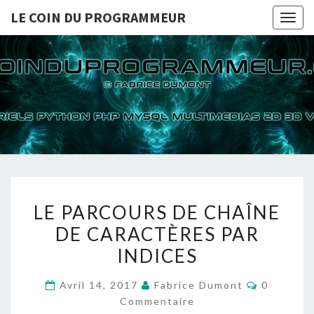
LE COIN DU PROGRAMMEUR
Togg
navig
LE COI
TUTORIELS
PYTHON PHP
MYSQL
PROGRA
MULTIMEDIAS
2D 3D VIDEOS
LE
LE PARCOURS DE CHAÎNE
PARCOURS
DE CARACTÈRES PAR
DE
INDICES
CHAÎNE
DE
Commenta
Avril 14, 2017
Fabrice Dumont
0
CARACTÈRES
Commentaire
PAR