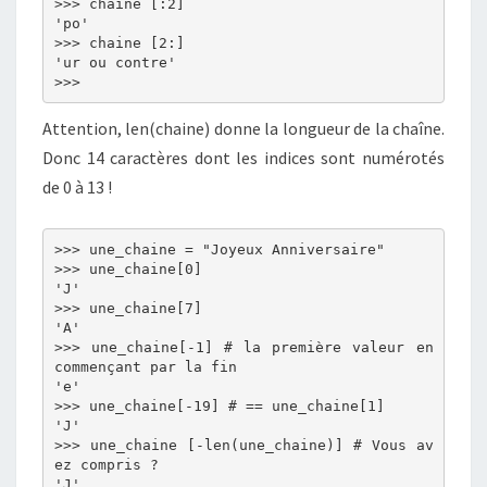
>>> chaine [:2]

'po'

>>> chaine [2:]

'ur ou contre'

Attention, len(chaine) donne la longueur de la chaîne.
Donc 14 caractères dont les indices sont numérotés
de 0 à 13 !
>>> une_chaine = "Joyeux Anniversaire"

>>> une_chaine[0]

'J'

>>> une_chaine[7]

'A'

>>> une_chaine[-1] # la première valeur en 
commençant par la fin

'e'

>>> une_chaine[-19] # == une_chaine[1]

'J'

>>> une_chaine [-len(une_chaine)] # Vous av
ez compris ?

'J'
