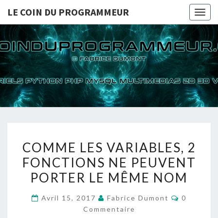
LE COIN DU PROGRAMMEUR
Togg
navig
LE COI
TUTORIELS
PYTHON PHP
MYSQL
PROGRA
MULTIMEDIAS
2D 3D VIDEOS
COMME
COMME LES VARIABLES, 2
LES
FONCTIONS NE PEUVENT
VARIABLES,
PORTER LE MÊME NOM
2
FONCTIONS
Commenta
Avril 15, 2017
Fabrice Dumont
0
NE
Commentaire
PEUVENT