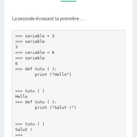
PORTER
LE
La seconde écrasant la première …
MÊME
NOM
>>> variable = 3

>>> variable

3

>>> variable = 6

>>> variable

6

>>> def tutu ( ):

	print ("Hello")

>>> tutu ( )

Hello

>>> def tutu ( ):

	print ("Salut !")

>>> tutu ( )

Salut !
