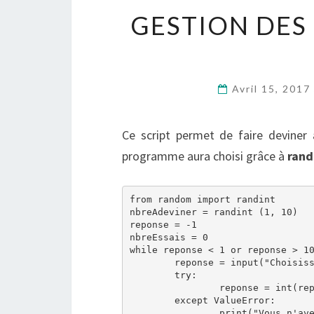
GESTION DES
Avril 15, 2017
Ce script permet de faire deviner 
programme aura choisi grâce à
randi
from random import randint

nbreAdeviner = randint (1, 10)

reponse = -1

nbreEssais = 0

while reponse < 1 or reponse > 10
        reponse = input("Choisiss
        try:

                reponse = int(rep
        except ValueError:

                print("Vous n'ave