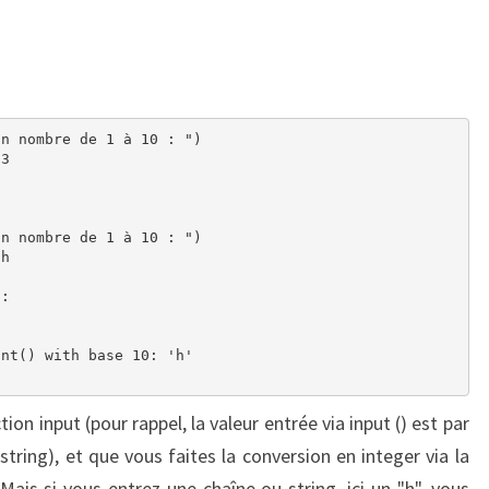
n nombre de 1 à 10 : ")

3

n nombre de 1 à 10 : ")

h

:



nt() with base 10: 'h'

ion input (pour rappel, la valeur entrée via input () est par
tring), et que vous faites la conversion en integer via la
 Mais si vous entrez une chaîne ou string, ici un "h", vous