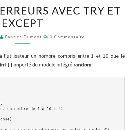
GESTION
 ERREURS AVEC TRY ET
DES
EXCEPT
ERREURS
AVEC
Commentaires
TRY
Fabrice Dumont
0 Commentaire
ET
EXCEPT
à l’utilisateur un nombre compris entre 1 et 10 que le
nt ( )
importé du module intégré
random.
:

ez un nombre de 1 à 10 : ")

onse)

z pas saisi un nombre mais un autre caractère")
