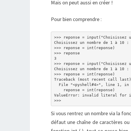
Mais on peut aussi en créer !
Pour bien comprendre :
>>> reponse = input("Choisissez u
Choisissez un nombre de 1 à 10 : 
>>> reponse = int(reponse)

>>> reponse

3

>>> reponse = input("Choisissez u
Choisissez un nombre de 1 à 10 : 
>>> reponse = int(reponse)

Traceback (most recent call last)
  File "<pyshell#4>", line 1, in 
    reponse = int(reponse)

ValueError: invalid literal for i
Si vous rentrez un nombre via la fonct
défaut une chaîne de caractères ou s
fonction int ( ), tout se passe bien.