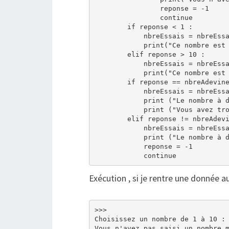
                reponse = -1

                continue

        if reponse < 1 :

            nbreEssais = nbreEssa
            print("Ce nombre est 
        elif reponse > 10 :

            nbreEssais = nbreEssa
            print("Ce nombre est 
        if reponse == nbreAdevine
            nbreEssais = nbreEssa
            print ("Le nombre à d
            print ("Vous avez tro
        elif reponse != nbreAdevi
            nbreEssais = nbreEssa
            print ("Le nombre à d
            reponse = -1

Exécution , si je rentre une donnée au
>>> 

Choisissez un nombre de 1 à 10 : 
Vous n'avez pas saisi un nombre m