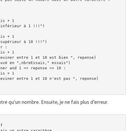
is + 1

inférieur à 1 !!!")

is + 1

supérieur à 10 !!!")

r :

is + 1

eviner entre 1 et 10 est bien ", reponse)

uvé en ",nbreEssais," essais")

ner and 1 <= reponse <= 10 :

is + 1

eviner entre 1 et 10 n'est pas ", reponse)

tre qu'un nombre. Ensuite, je ne fais plus d'erreur.
f

ais un autre caractère
