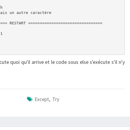
h

ais un autre caractère

=== RESTART ================================

1

ute quoi qu'il arrive et le code sous else s'exécute s'il n'y
Except
,
Try