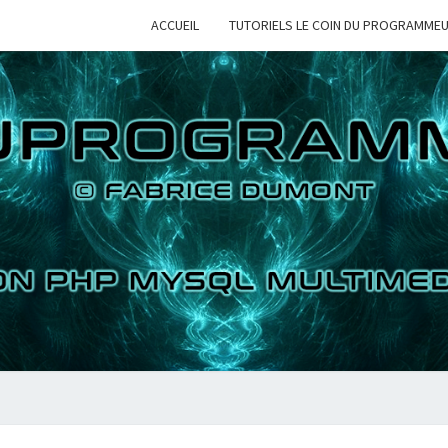
ACCUEIL
TUTORIELS LE COIN DU PROGRAMME
LE 
TUTORIELS
PYTHON PHP
MYSQL
MULTIMEDIAS
PROG
2D 3D
VIDEOS