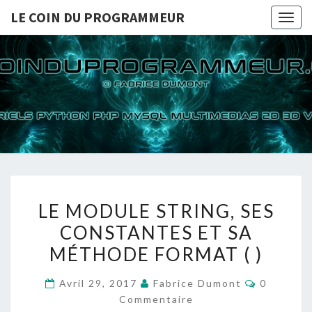
LE COIN DU PROGRAMMEUR
Togg
navig
LE COI
TUTORIELS
PYTHON PHP
MYSQL
PROGRA
MULTIMEDIAS
2D 3D VIDEOS
LE
LE MODULE STRING, SES
MODULE
CONSTANTES ET SA
STRING,
MÉTHODE FORMAT ( )
SES
CONSTANTES
Commenta
Avril 29, 2017
Fabrice Dumont
0
ET
Commentaire
SA