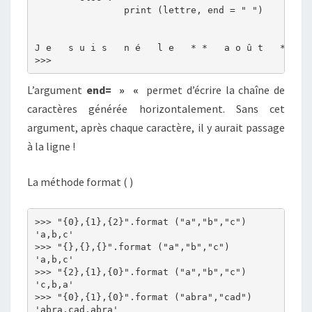
		print (lettre, end = " ")

J e   s u i s   n é   l e   * *   a o û t   * * * 
L’argument
end= » «
permet d’écrire la chaîne de
caractères générée horizontalement. Sans cet
argument, après chaque caractère, il y aurait passage
à la ligne !
La méthode format ( )
>>> "{0},{1},{2}".format ("a","b","c")

'a,b,c'

>>> "{},{},{}".format ("a","b","c")

'a,b,c'

>>> "{2},{1},{0}".format ("a","b","c")

'c,b,a'

>>> "{0},{1},{0}".format ("abra","cad")

'abra,cad,abra'
