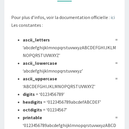
MÉTHODE
FORMAT
Pour plus d’infos, voir la documentation officielle :
ici
(
Les constantes :
)
ascii_letters
=
‘abcdefghijklmnopqrstuvwxyzABCDEFGHIJKLM
NOPQRSTUVWXYZ’
ascii_lowercase
=
‘abcdefghijklmnopqrstuvwxyz’
ascii_uppercase
=
‘ABCDEFGHIJKLMNOPQRSTUVWXYZ’
digits
= ‘0123456789’
hexdigits
= ‘0123456789abcdefABCDEF’
octdigits
= ‘01234567’
printable
=
‘0123456789abcdefghijklmnopqrstuvwxyzABCD