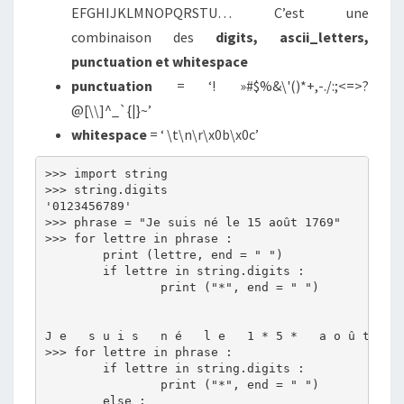
EFGHIJKLMNOPQRSTU… C’est une
combinaison des
digits, ascii_letters,
punctuation et whitespace
punctuation
= ‘! »#$%&\'()*+,-./:;<=>?
@[\\]^_`{|}~’
whitespace
= ‘ \t\n\r\x0b\x0c’
>>> import string

>>> string.digits

'0123456789'

>>> phrase = "Je suis né le 15 août 1769"

>>> for lettre in phrase :

	print (lettre, end = " ")

	if lettre in string.digits :

		print ("*", end = " ")

J e   s u i s   n é   l e   1 * 5 *   a o û t   1 
>>> for lettre in phrase :

	if lettre in string.digits :

		print ("*", end = " ")

	else :
