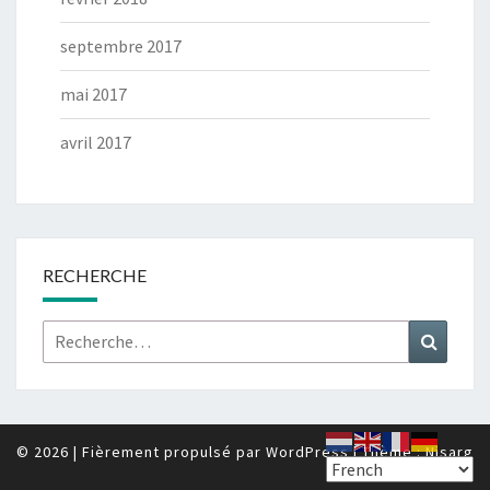
septembre 2017
mai 2017
avril 2017
RECHERCHE
Rechercher :
Recher
© 2026
|
Fièrement propulsé par
WordPress
|
Thème :
Nisarg