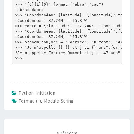
>>> "{0}{1}{0}".format ("abra","cad")

'abracadabra'

>>> 'Coordonnées: {latitude}, {longitude}'.format(
'Coordonnées: 37.24N, -115.81W'

>>> coord = {'latitude': '37.24N', 'longitude': '-
>>> 'Coordonnées: {latitude}, {longitude}'.format(
'Coordonnées: 37.24N, -115.81W'

>>> prenom,nom,age = "Fabrice", "Dumont", "47"

>>> "Je m'appelle {} {} et j'ai {} ans".format (pr
"Je m'appelle Fabrice Dumont et j'ai 47 ans"

Python Initiation
Format ( )
,
Module String
Navigation
d'article
Précédent