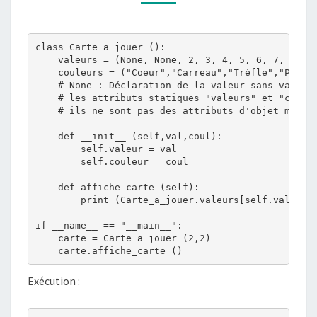
ATTRIBUTS
D’OBJETS)
class Carte_a_jouer ():

    valeurs = (None, None, 2, 3, 4, 5, 6, 7, 8, 9,
    couleurs = ("Coeur","Carreau","Trèfle","Pique"
    # None : Déclaration de la valeur sans valeur,
    # les attributs statiques "valeurs" et "couleu
    # ils ne sont pas des attributs d'objet mais d
    def __init__ (self,val,coul):

        self.valeur = val

        self.couleur = coul

    def affiche_carte (self):

        print (Carte_a_jouer.valeurs[self.valeur],
if __name__ == "__main__":

    carte = Carte_a_jouer (2,2)

Exécution :