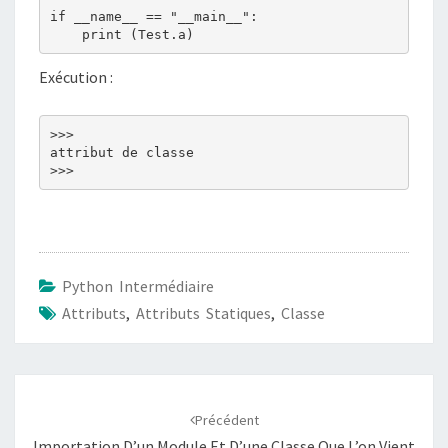
if __name__ == "__main__":

Exécution :
>>> 

attribut de classe

Python Intermédiaire
Attributs
,
Attributs Statiques
,
Classe
Navigation
d'article
Précédent
Importation D’un Module Et D’une Classe Que L’on Vient