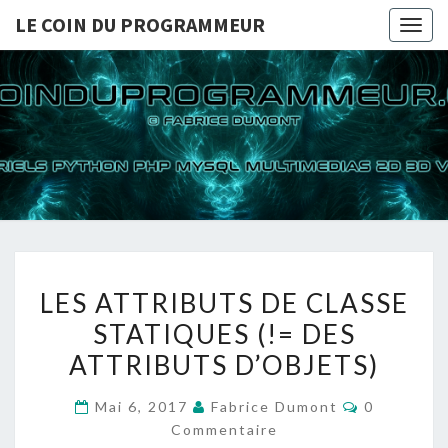
LE COIN DU PROGRAMMEUR
Togg
navig
LE COI
TUTORIELS
PYTHON PHP
MYSQL
PROGRA
MULTIMEDIAS
2D 3D VIDEOS
LES
LES ATTRIBUTS DE CLASSE
ATTRIBUTS
STATIQUES (!= DES
DE
ATTRIBUTS D’OBJETS)
CLASSE
STATIQUES
Commentai
Mai 6, 2017
Fabrice Dumont
0
(!=
Commentaire
DES