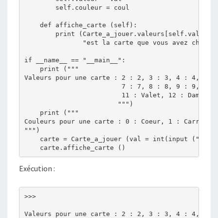
        self.couleur = coul

    def affiche_carte (self):

        print (Carte_a_jouer.valeurs[self.valeur],
               "est la carte que vous avez choisie
if __name__ == "__main__":

    print ("""

Valeurs pour une carte : 2 : 2, 3 : 3, 4 : 4, 5 : 
                         7 : 7, 8 : 8, 9 : 9, 10 :
                         11 : Valet, 12 : Dame, 13
                        """)

    print ("""

Couleurs pour une carte : 0 : Coeur, 1 : Carreau, 
""")

    carte = Carte_a_jouer (val = int(input ("Valeu
Exécution :
>>> 

Valeurs pour une carte : 2 : 2, 3 : 3, 4 : 4, 5 : 