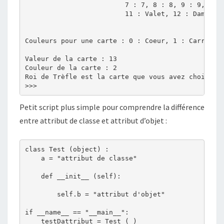
                         7 : 7, 8 : 8, 9 : 9, 10 :
                         11 : Valet, 12 : Dame, 13
Couleurs pour une carte : 0 : Coeur, 1 : Carreau, 
Valeur de la carte : 13

Couleur de la carte : 2

Roi de Trèfle est la carte que vous avez choisie

Petit script plus simple pour comprendre la différence
entre attribut de classe et attribut d’objet :
class Test (object) :

    a = "attribut de classe"

    def __init__ (self):

        self.b = "attribut d'objet"

if __name__ == "__main__":

    testDattribut = Test ( )
