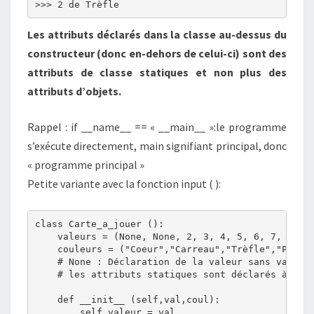
Les attributs déclarés dans la classe au-dessus du
constructeur (donc en-dehors de celui-ci) sont des
attributs de classe statiques et non plus des
attributs d’objets.
Rappel : if __name__ == « __main__ »:le programme
s’exécute directement, main signifiant principal, donc
« programme principal »
Petite variante avec la fonction input ( ):
class Carte_a_jouer ():

    valeurs = (None, None, 2, 3, 4, 5, 6, 7, 8, 9,
    couleurs = ("Coeur","Carreau","Trèfle","Pique"
    # None : Déclaration de la valeur sans valeur,
    # les attributs statiques sont déclarés à l'ex
    def __init__ (self,val,coul):

        self.valeur = val
