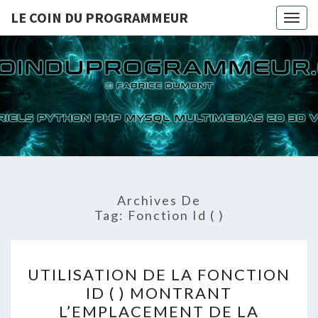
LE COIN DU PROGRAMMEUR
Togg
navig
LE COI
TUTORIELS
PYTHON PHP
MYSQL
PROGRA
MULTIMEDIAS
2D 3D VIDEOS
Archives De
Tag:
Fonction Id ( )
UTILISATION
UTILISATION DE LA FONCTION
DE
ID ( ) MONTRANT
LA
L’EMPLACEMENT DE LA
FONCTION