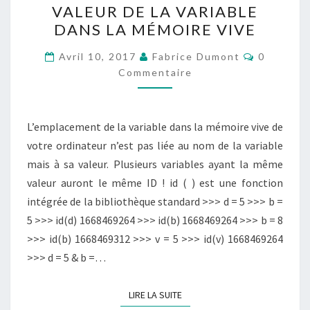
VALEUR DE LA VARIABLE
ID
DANS LA MÉMOIRE VIVE
(
Commenta
)
Avril 10, 2017
Fabrice Dumont
0
Commentaire
MONTRANT
L’EMPLACEMENT
DE
L’emplacement de la variable dans la mémoire vive de
LA
votre ordinateur n’est pas liée au nom de la variable
VALEUR
mais à sa valeur. Plusieurs variables ayant la même
DE
valeur auront le même ID ! id ( ) est une fonction
LA
intégrée de la bibliothèque standard >>> d = 5 >>> b =
VARIABLE
5 >>> id(d) 1668469264 >>> id(b) 1668469264 >>> b = 8
DANS
>>> id(b) 1668469312 >>> v = 5 >>> id(v) 1668469264
LA
>>> d = 5 & b =…
MÉMOIRE
VIVE
LIRE LA SUITE
LIRE LA SUITE