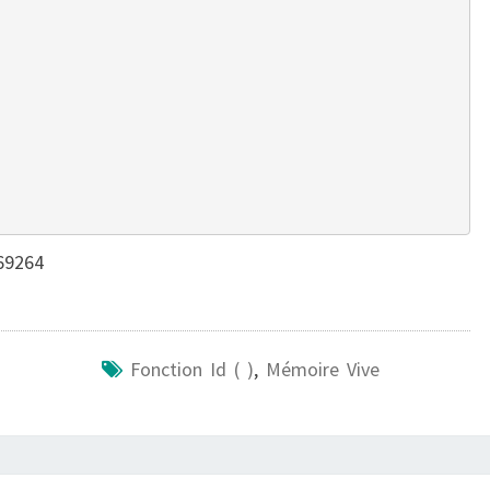
DANS
LA
MÉMOIRE
VIVE
469264
Fonction Id ( )
,
Mémoire Vive