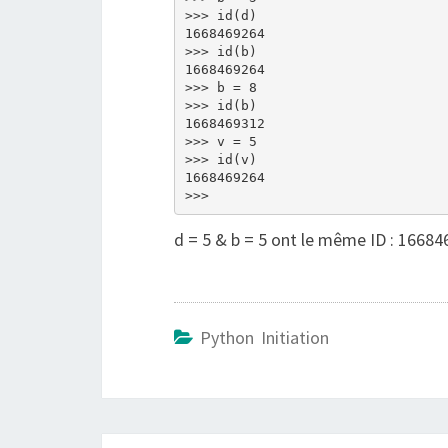
>>> id(d)

1668469264

>>> id(b)

1668469264

>>> b = 8

>>> id(b)

1668469312

>>> v = 5

>>> id(v)

1668469264

d = 5 & b = 5 ont le même ID : 1668
Python Initiation