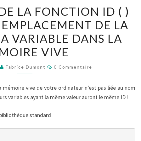
UTILISATION
DE LA FONCTION ID ( )
DE
’EMPLACEMENT DE LA
LA
FONCTION
LA VARIABLE DANS LA
ID
MOIRE VIVE
(
)
Commentaires
Fabrice Dumont
0 Commentaire
MONTRANT
L’EMPLACEMENT
a mémoire vive de votre ordinateur n’est pas liée au nom
DE
ieurs variables ayant la même valeur auront le même ID !
LA
VALEUR
a bibliothèque standard
DE
LA
VARIABLE