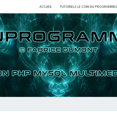
ACCUEIL
TUTORIELS LE COIN DU PROGRAMME
LE 
TUTORIELS
PYTHON PHP
MYSQL
MULTIMEDIAS
PROG
2D 3D
VIDEOS