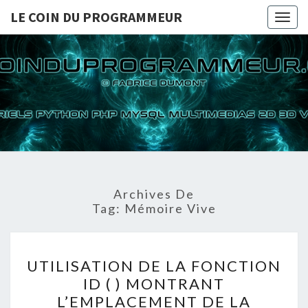
LE COIN DU PROGRAMMEUR
Togg
navig
LE COI
TUTORIELS
PYTHON PHP
MYSQL
PROGRA
MULTIMEDIAS
2D 3D VIDEOS
Archives De
Tag:
Mémoire Vive
UTILISATION
UTILISATION DE LA FONCTION
DE
ID ( ) MONTRANT
LA
L’EMPLACEMENT DE LA
FONCTION