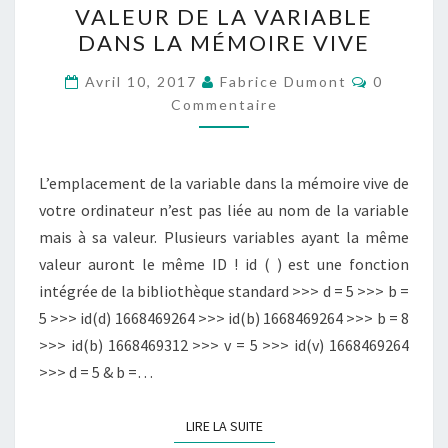
VALEUR DE LA VARIABLE
ID
DANS LA MÉMOIRE VIVE
(
Commenta
)
Avril 10, 2017
Fabrice Dumont
0
Commentaire
MONTRANT
L’EMPLACEMENT
DE
L’emplacement de la variable dans la mémoire vive de
LA
votre ordinateur n’est pas liée au nom de la variable
VALEUR
mais à sa valeur. Plusieurs variables ayant la même
DE
valeur auront le même ID ! id ( ) est une fonction
LA
intégrée de la bibliothèque standard >>> d = 5 >>> b =
VARIABLE
5 >>> id(d) 1668469264 >>> id(b) 1668469264 >>> b = 8
DANS
>>> id(b) 1668469312 >>> v = 5 >>> id(v) 1668469264
LA
>>> d = 5 & b =…
MÉMOIRE
VIVE
LIRE LA SUITE
LIRE LA SUITE