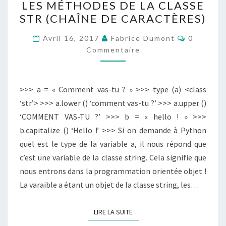
LES MÉTHODES DE LA CLASSE
MÉTHODES
STR (CHAÎNE DE CARACTÈRES)
DE
LA
Commenta
Avril 16, 2017
Fabrice Dumont
0
CLASSE
Commentaire
STR
(CHAÎNE
>>> a = « Comment vas-tu ? » >>> type (a) <class
DE
‘str’> >>> a.lower () ‘comment vas-tu ?’ >>> a.upper ()
CARACTÈRES)
‘COMMENT VAS-TU ?’ >>> b = « hello ! » >>>
b.capitalize () ‘Hello !’ >>> Si on demande à Python
quel est le type de la variable a, il nous répond que
c’est une variable de la classe string. Cela signifie que
nous entrons dans la programmation orientée objet !
La varaible a étant un objet de la classe string, les…
LIRE LA SUITE
LIRE LA SUITE