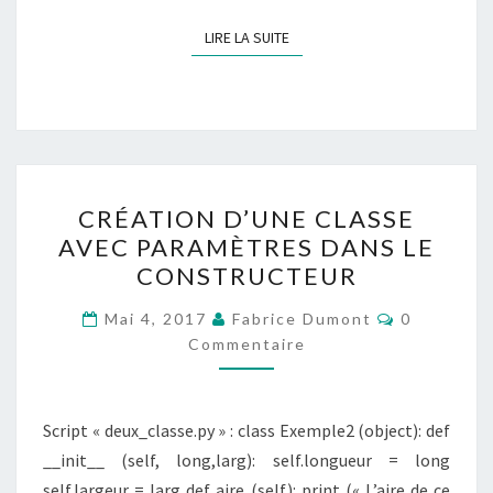
LIRE LA SUITE
LIRE LA SUITE
CRÉATION
CRÉATION D’UNE CLASSE
D’UNE
AVEC PARAMÈTRES DANS LE
CLASSE
CONSTRUCTEUR
AVEC
PARAMÈTRES
Commentai
Mai 4, 2017
Fabrice Dumont
0
DANS
Commentaire
LE
CONSTRUCTEUR
Script « deux_classe.py » : class Exemple2 (object): def
__init__ (self, long,larg): self.longueur = long
self.largeur = larg def aire (self): print (« L’aire de ce