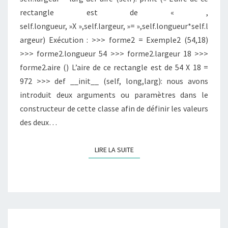
rectangle est de « ,
self.longueur, »X »,self.largeur, »= »,self.longueur*self.l
argeur) Exécution : >>> forme2 = Exemple2 (54,18)
>>> forme2.longueur 54 >>> forme2.largeur 18 >>>
forme2.aire () L’aire de ce rectangle est de 54 X 18 =
972 >>> def __init__ (self, long,larg): nous avons
introduit deux arguments ou paramètres dans le
constructeur de cette classe afin de définir les valeurs
des deux…
LIRE LA SUITE
LIRE LA SUITE
LES