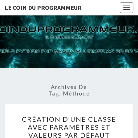
LE COIN DU PROGRAMMEUR
Togg
navig
LE COI
TUTORIELS
PYTHON PHP
MYSQL
PROGRA
MULTIMEDIAS
2D 3D VIDEOS
Archives De
Tag:
Méthode
CRÉATION
CRÉATION D’UNE CLASSE
D’UNE
AVEC PARAMÈTRES ET
CLASSE
VALEURS PAR DÉFAUT
AVEC