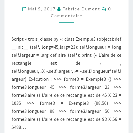
PARAMÈTRES
Commentai
Mai 5, 2017
Fabrice Dumont
0
ET
Commentaire
VALEURS
PAR
Script « trois_classe.py » : class Exemple3 (object): def
DÉFAUT
__init__ (self, long=45,larg=23): self.longueur = long
self.largeur = larg def aire (self): print (« L’aire de ce
rectangle est de « ,
self.longueur, »X »,self.largeur, »= »,self.longueur*self.l
argeur) Exécution : >>> forme3 = Exemple3 () >>>
forme3.longueur 45 >>> forme3.largeur 23 >>>
forme3.aire () L’aire de ce rectangle est de 45 X 23 =
1035 >>> forme3 = Exemple3 (98,56) >>>
forme3.longueur 98 >>> forme3.largeur 56 >>>
forme3.aire () L’aire de ce rectangle est de 98 X 56 =
5488…