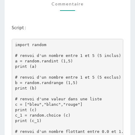
Commentaire
ALÉATOIRE)
Script :
import random

# renvoi d'un nombre entre 1 et 5 (5 inclus)

a = random.randint (1,5)

print (a)

# renvoi d'un nombre entre 1 et 5 (5 exclus)

b = random.randrange (1,5)

print (b)

# renvoi d'une valeur dans une liste

c = ["bleu","blanc","rouge"]

print (c)

c_1 = random.choice (c)

print (c_1)

# renvoi d'un nombre flottant entre 0.0 et 1.0 (1.