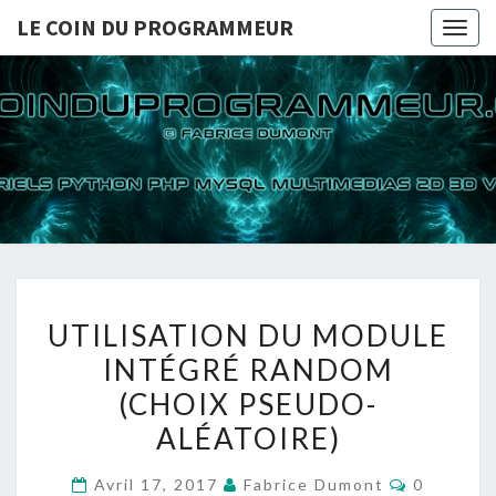
LE COIN DU PROGRAMMEUR
Togg
navig
LE COI
TUTORIELS
PYTHON PHP
MYSQL
PROGRA
MULTIMEDIAS
2D 3D VIDEOS
UTILISATION
UTILISATION DU MODULE
DU
INTÉGRÉ RANDOM
MODULE
(CHOIX PSEUDO-
INTÉGRÉ
RANDOM
ALÉATOIRE)
(CHOIX
Commenta
Avril 17, 2017
Fabrice Dumont
0
PSEUDO-