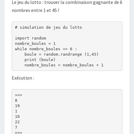
Le jeu du lotto : trouver la combinaison gagnante de 6
nombres entre 1 et 45 !
# simulation de jeu du lotto

import random

nombre_boules = 1

while nombre_boules <= 6 :

    boule = random.randrange (1,45)

    print (boule)

Exécution :
>>> 

8

19

1

10

22

7
