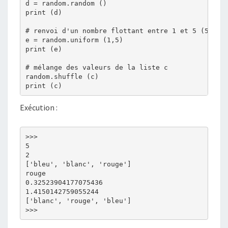
d = random.random ()

print (d)

# renvoi d'un nombre flottant entre 1 et 5 (5 excl
e = random.uniform (1,5)

print (e)

# mélange des valeurs de la liste c

random.shuffle (c)

Exécution :
>>> 

5

2

['bleu', 'blanc', 'rouge']

rouge

0.32523904177075436

1.4150142759055244

['blanc', 'rouge', 'bleu']
