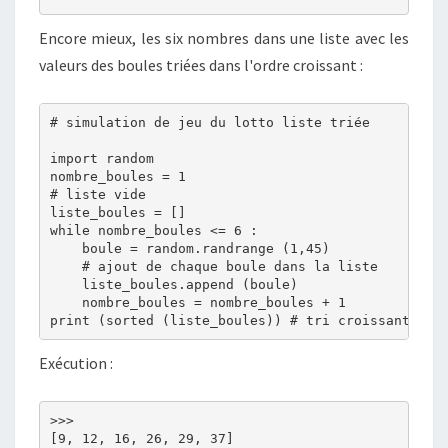
Encore mieux, les six nombres dans une liste avec les
valeurs des boules triées dans l'ordre croissant :
# simulation de jeu du lotto liste triée

import random

nombre_boules = 1

# liste vide

liste_boules = [] 

while nombre_boules <= 6 :

    boule = random.randrange (1,45)

    # ajout de chaque boule dans la liste

    liste_boules.append (boule)

    nombre_boules = nombre_boules + 1

Exécution :
>>> 

[9, 12, 16, 26, 29, 37]
